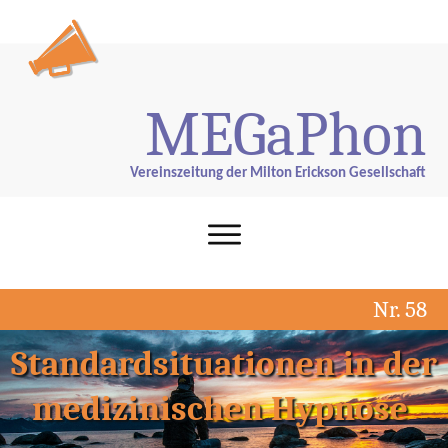
ME
G
aPhon
Vereinszeitung der Milton Erickson Gesellschaft
Nr. 58
Standardsituationen in der
medizinischen Hypnose