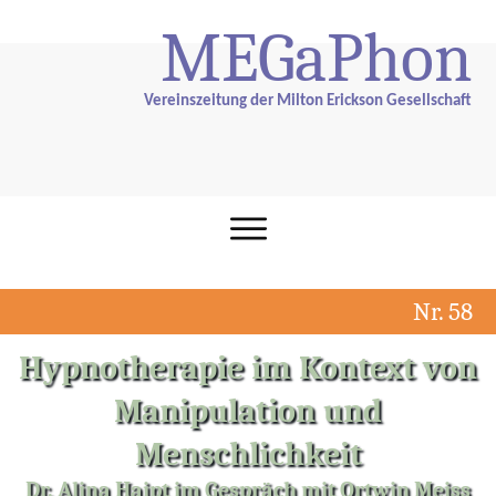
ME
G
aPhon
Vereinszeitung der Milton Erickson Gesellschaft
Nr. 58
Hypnotherapie im Kontext von
Manipulation und
Menschlichkeit
Dr. Alina Haipt im Gespräch mit Ortwin Meiss