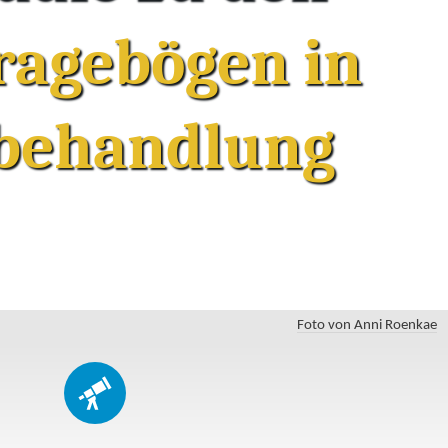
Fragebögen in
lbehandlung
Foto von Anni Roenkae