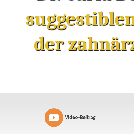
suggestiblen
der zahnär
Video-Beitrag