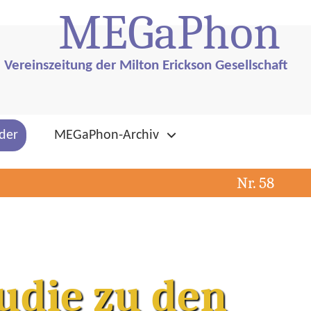
ME
G
aPhon
Vereinszeitung der Milton Erickson Gesellschaft
der
MEGaPhon-Archiv
Nr. 58
tudie zu den